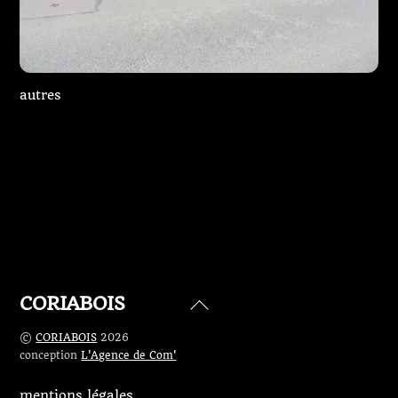
autres
Restauration ou réalisation d’une vitrine
Porte blindée avec habillage bois
CORIABOIS
Back
To
©
CORIABOIS
2026
Top
conception
L'Agence de Com'
mentions légales