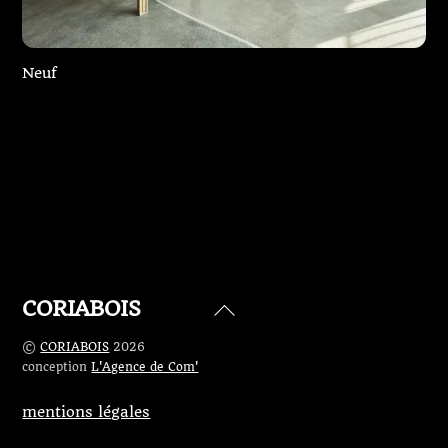
Neuf
Charpente pour une extension
Charpente
Abside d’église
CORIABOIS
Back
To
©
CORIABOIS
2026
Top
conception
L'Agence de Com'
mentions légales