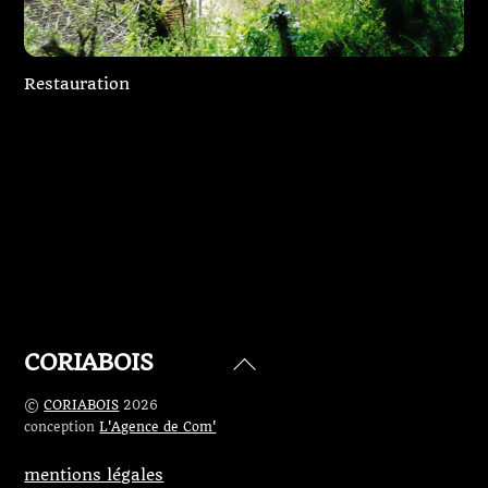
Restauration
Abside d’église
Charpente pour une extension
Charpente traditionnelle
CORIABOIS
Back
To
©
CORIABOIS
2026
Top
conception
L'Agence de Com'
mentions légales