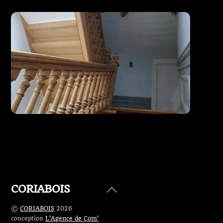
Escalier existant restauré et modifié
CORIABOIS
Back
To
©
CORIABOIS
2026
Top
conception
L'Agence de Com'