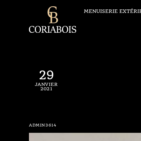
Skip
to
MENUISERIE EXTÉRI
content
29
JANVIER
2021
Autr
ADMIN3614