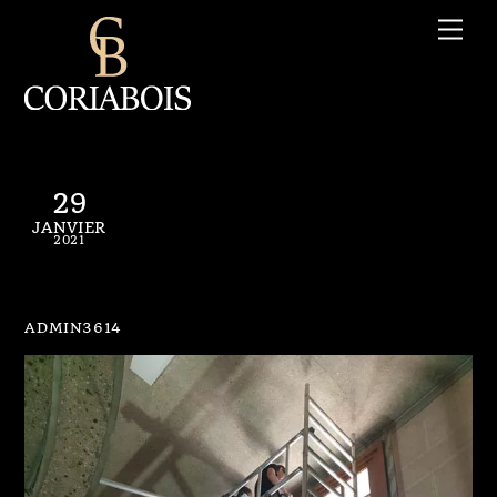
Skip
Me
to
content
29
JANVIER
2021
Autres N° 02
ADMIN3614