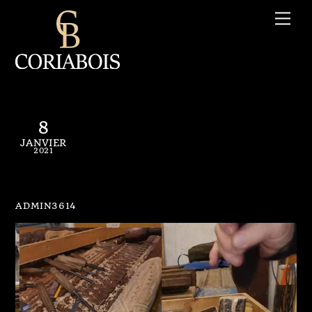
Skip
Me
to
content
8
JANVIER
2021
PC N° 008
ADMIN3614