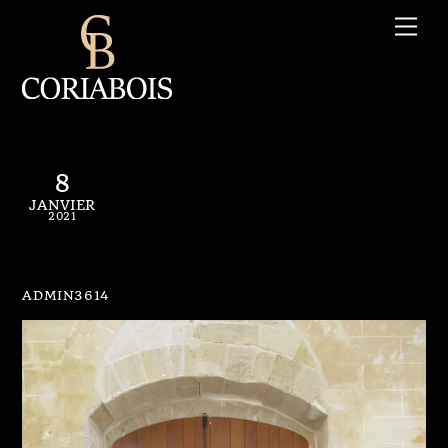
Skip
Me
to
content
8
JANVIER
2021
PC N° 001
ADMIN3614