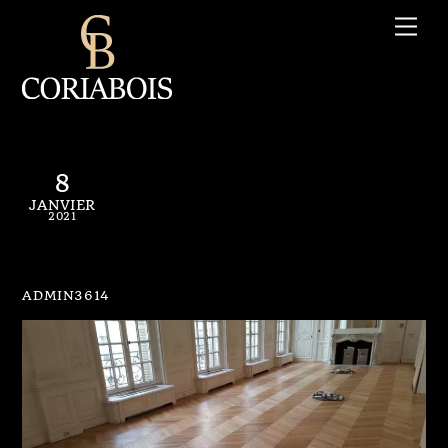
Skip
Me
to
content
8
JANVIER
2021
Parquet N° 001
ADMIN3614