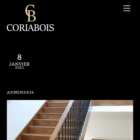
Skip
Me
to
content
8
JANVIER
2021
escalier coriabois (5)
ADMIN3614