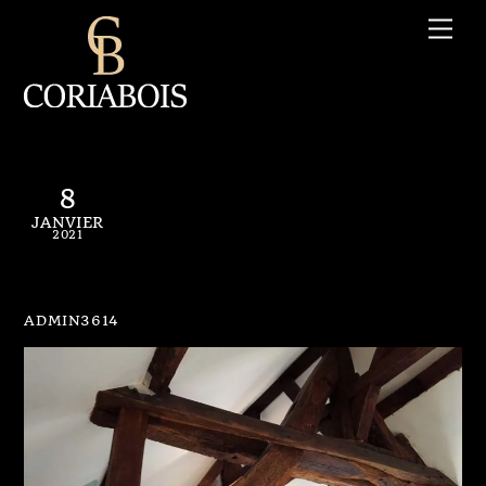
Skip
Me
to
content
8
JANVIER
2021
coriabois charpente (6)
ADMIN3614