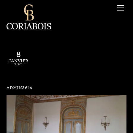
Skip
Me
to
content
8
JANVIER
2021
coriabois boiseries (1)
ADMIN3614